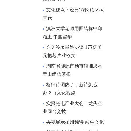
文化视点：经典“深阅读”不可
替代
澳洲大学老师用图错标中印
领土 中国留学
东芝签署最终协议 177亿美
元把芯片业务卖
湖南省涟源市杨市镇湘思村
青山组曾繁根
格律诗词热了，新诗怎么
办？（文化视点
实探光电产业大会：龙头企
业同台竞技
央视展示扬州独特“端午文化”