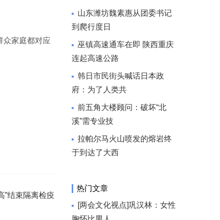
山东潍坊魏素惠从团委书记
到爬行度日
群众家庭都对应
巫镇高速通车在即 陕西重庆
连起高速公路
韩日市民街头喊话日本政
府：为了人类共
前五角大楼顾问：破坏“北
溪”需专业技
拉帕尔马火山喷发的熔岩终
于到达了大西
热门文章
高”结束隔离检疫
[两会文化视点]巩汉林：女性
胸怀比男人