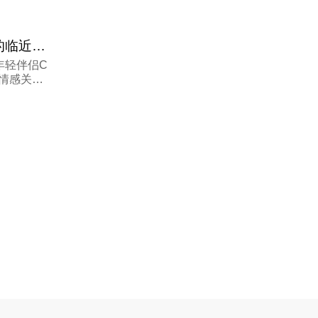
随着2026年春节假期的临近，如果中日关系
年轻伴侣C
的情感关系
贤选择回归
，专注于静
出大众视