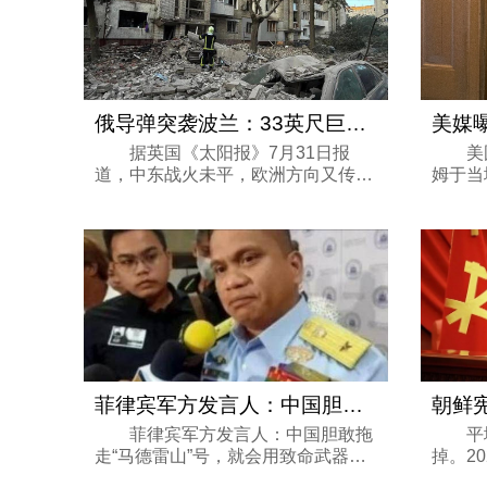
俄导弹突袭波兰：33英尺巨坑曝光，北约
据英国《太阳报》7月31日报
美国共
道，中东战火未平，欧洲方向又传来
姆于当
了令全球屏息的尖锐警报。 一枚俄罗
员图伯
斯Kh-101巡航导弹在当天的空袭中突
后时刻
然偏离航向，直接坠入北约成员国波
斯新闻
兰境内并发生...
露，格雷
菲律宾军方发言人：中国胆敢拖走“马德
菲律宾军方发言人：中国胆敢拖
平壤
走“马德雷山”号，就会用致命武器攻
掉。2
击中国。这边话音刚落，台海那边，
开了一