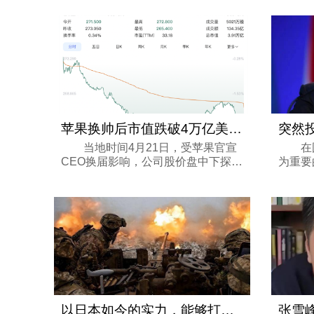
民进党又拿着美国给的武器清单“秀
会。 
肌肉”，想搞“台独”。两条线搅在一
朝鲜近
起...
平统一＂
苹果换帅后市值跌破4万亿美元，库克内部
当地时间4月21日，受苹果官宣
在国
CEO换届影响，公司股价盘中下探超
为重要
2%，总市值失守4万亿美元关口，收
的合作
盘报3.91万亿美元。 苹果换帅后市值
朔迷离
跌破4万亿美元，库克内部讲话披露
困境的
卸任原因 但资本...
解除与..
以日本如今的实力，能够打败俄罗斯吗？