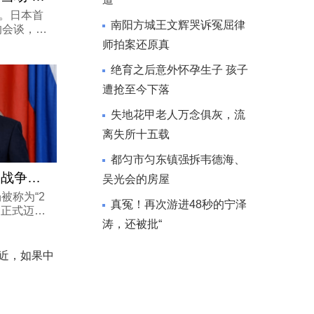
。日本首
南阳方城王文辉哭诉冤屈律
的会谈，步
响起时，她
师拍案还原真
右拳，身体
绝育之后意外怀孕生子 孩子
出近乎狂喜
遭抢至今下落
失地花甲老人万念俱灰，流
离失所十五载
都匀市匀东镇强拆韦德海、
俄乌冲突进入第五年：战争天平真的向乌
吴光会的房屋
被称为“2
真冤！再次游进48秒的宁泽
，正式迈入
涛，还被批“
天，基辅街
味道变了。
目瞪口呆的