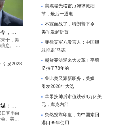
美媒曝光格雷厄姆求救细
节，最后一通电
不宣而战了，特朗普下令，
不宣而战了，特朗普下令，美军发起斩首
美军发起斩首
未干，美
菲律宾军方发言人：中国胆
信息。 2
敢拖走“马德
央司令部对
军事行动：
朝鲜宪法迎来大改革！平壤
西北部一次
坚持了78年的
鲁比奥又添新职务，美媒：
引发2028年大选
苹果换帅后市值跌破4万亿美
元，库克内部
鲁比奥又添新职务，美媒：引发2028年大选
5日客串白
突然投靠印度，向中国索回
者会。美媒
港口99年使用
8年总统选