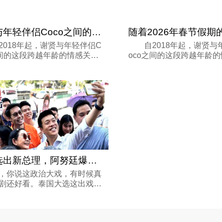
谢贤与年轻伴侣Coco之间的这段跨越年龄的
18年起，谢贤与年轻伴侣C
自2018年起，谢贤与
之间的这段跨越年龄的情感关系
oco之间的这段跨越年龄
上句点。此后，谢贤选择回归
正式画上句点。此后，谢
活，减少公开露面，专注于静
家庭生活，减少公开露面
；而Coco亦悄然淡出大众视
养休憩；而Coco亦悄然淡
了极为...
线，过起了极为...
泰国选出新总理，阿努廷爆冷胜出，关键
你说这政治大戏，有时候真
剧还好看。泰国大选这出戏，
上演了一出精彩的“逆袭”戏
调一路领先的纳塔蓬没笑到最
而是之前支持率低一头的阿努