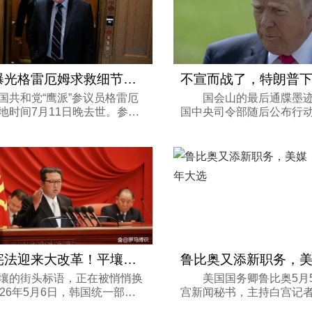
美媒曝光格雷厄姆求救细节，最后一通电
和党“鹰派”参议员格雷厄
国会山的最后通牒墨迹
地时间7月11日晚去世。参议
国中央司令部随后公布行动
维尔透露了格雷厄姆在生命最
026年6月24日，美国中
打电话求救的细节。 美国福克
外披露了一桩延后公布的
网7月14日报道，图伯维尔透
6月19日，美军在叙利亚
...
精准空袭中击毙...
朝鲜宪法迎来大改革！平壤坚持了78年的
的街头标语，正在被悄悄换
美国国务卿鲁比奥5月
026年5月6日，韩国统一部召
宫新闻秘书，主持白宫记
场不算热闹但分量极重的发布
称，这引发了他将参加202