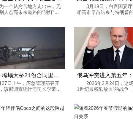
一个从穷苦地方走出来，无
3月19日，白宫国宴厅
别人点亮未来道路的“明灯”，
相高市早苗结束与特朗普
多家庭的“恩人”。 甚至不惜被
入晚宴现场。当背景音乐
士“追杀”，也要说出绝大多数
突然像变了个人——高举
识不到的“真相”，收获了非...
随着节奏扭动，脸上绽放
的笑容。...
青海一垮塌大桥21份合同里竟有18份违法分
7日上午，应急管理部召开
2026年2月24日，这场
，该部调查统计司司长李豪文
1世纪最残酷放血”的战争
发生的9起重大事故及典型涉
了第五个年头。 就在这一
的相关情况和教训作了介绍。
头警报依旧，但空气中的
及的两起桥梁垮塌事故，让违
乌克兰干了一件让全欧洲
一...
大事：他...