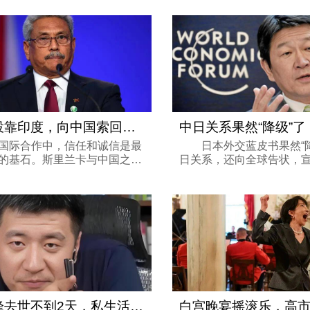
韩国统一部周三发布文件显示，
举的猜测。伊朗战争爆发
期已修改宪法，正式删除＂和
有各种猜测，认为鲁比奥
和...
升，有望...
突然投靠印度，向中国索回港口99年使用
中日关系果然“降级”了
际合作中，信任和诚信是最
日本外交蓝皮书果然“降
的基石。斯里兰卡与中国之间
日关系，还向全球告状，宣
关系却因为背信弃义而变得扑
欠日本两笔账”。这到底是
。这个曾经在中国援助下走出
治算计，还是中日关系彻
岛国，突然转向印度，并要求
号？ 4月10日，日本外务
.
充在内...
张雪峰去世不到2天，私生活越扒越有，