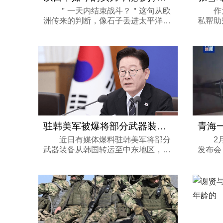
＂一天内结束战斗？＂这句从欧
作为
洲传来的判断，像石子丢进太平洋，
私帮助
涟漪越荡越宽。话题落点绕来绕去，
他是很
最后还是回到那片夹在北海道与堪察
业内人
加半岛之间的岛屿——北方四岛。苏
人都认
军1945年...
驻韩美军被爆将部分武器装备外调至中东
近日有媒体爆料驻韩美军将部分
2月2
武器装备从韩国转运至中东地区，引
发布会
发关注。综合路透社、韩联社等媒体
就去年
报道，韩国总统李在明10日在总统府
险事故
青瓦台主持召开国务会议时，并未明
其中涉
确证实驻...
法分包这