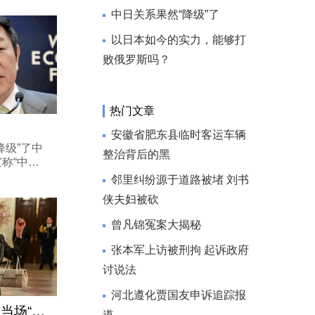
后，外界已
中日关系果然“降级”了
地位不断上
以日本如今的实力，能够打
败俄罗斯吗？
热门文章
安徽省肥东县临时客运车辆
级”了中
整治背后的黑
称“中国
日本的政
邻里纠纷源于道路被堵 刘书
底转向的信
侠夫妇被砍
大臣茂木敏
曾凡锦冤案大揭秘
张本军上访被刑拘 起诉政府
讨说法
河北遵化贾国友申诉追踪报
白宫晚宴摇滚乐，高市当场“发疯”？日
道