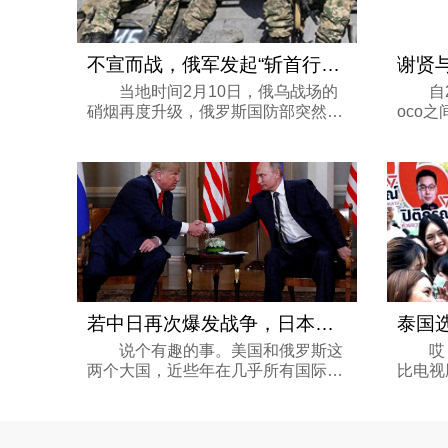
不宣而战，俄军发起“斩首行动”，马克
当地时间2月10日，俄乌战场的
自20
硝烟再度升级，俄罗斯国防部突然通
oco
报，俄军已不宣而战，动用伊斯坎德
正式画
尔-M导弹对基辅州的乌军机场实施精
家庭生
准“斩首行动”。这款俄军主力战术导
养休憩
弹可不是...
线，过起
若中日再次爆发战争，日本结局会如何？
说个有趣的事。美国和俄罗斯这
哎，
两个大国，近些年在几乎所有国际问
比电视
题上都针锋相对、互不妥协，从乌克
最近就
兰的冲突到中东的动荡，从北极的争
码。民
夺到太空的竞争，几乎没有哪一刻他
后，反