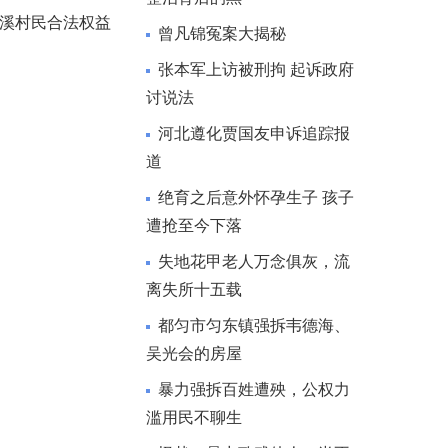
溪村民合法权益
曾凡锦冤案大揭秘
张本军上访被刑拘 起诉政府
讨说法
河北遵化贾国友申诉追踪报
道
绝育之后意外怀孕生子 孩子
遭抢至今下落
失地花甲老人万念俱灰，流
离失所十五载
都匀市匀东镇强拆韦德海、
吴光会的房屋
暴力强拆百姓遭殃，公权力
滥用民不聊生