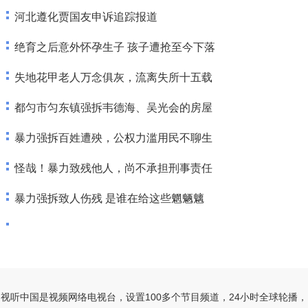
河北遵化贾国友申诉追踪报道
绝育之后意外怀孕生子 孩子遭抢至今下落
失地花甲老人万念俱灰，流离失所十五载
都匀市匀东镇强拆韦德海、吴光会的房屋
暴力强拆百姓遭殃，公权力滥用民不聊生
怪哉！暴力致残他人，尚不承担刑事责任
暴力强拆致人伤残 是谁在给这些魍魉魑
视听中国是视频网络电视台，设置100多个节目频道，24小时全球轮播，