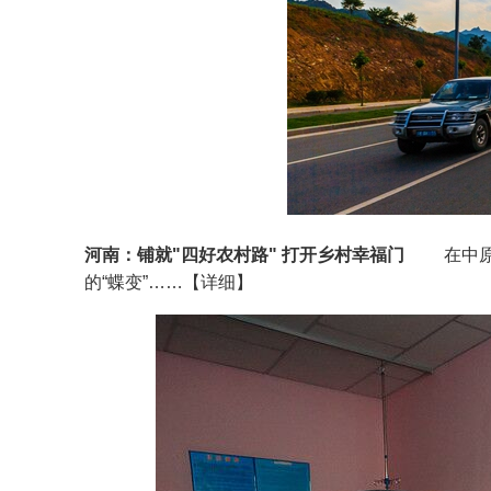
河南：铺就"四好农村路" 打开乡村幸福门
在中原大地
的“蝶变”……【详细】