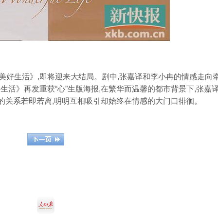
好生活》,即将迎来大结局。剧中,张嘉译和李小冉的情感走向
生活》再发重获“心”生版海报,在繁华而温馨的都市背景下,张嘉
人的关系若即若离,明明互相吸引却始终在情感的大门口徘徊。