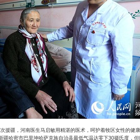
援疆，河南医生马启敏用精湛的医术，呵护着牧区女性的健康
里的新疆哈密市巴里坤哈萨克族自治县最低气温达零下30摄氏度，