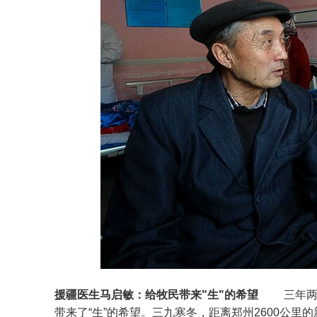
援疆医生马启敏：给牧民带来"生"的希望
三年两次
带来了“生”的希望。三九寒冬，距离郑州2600公