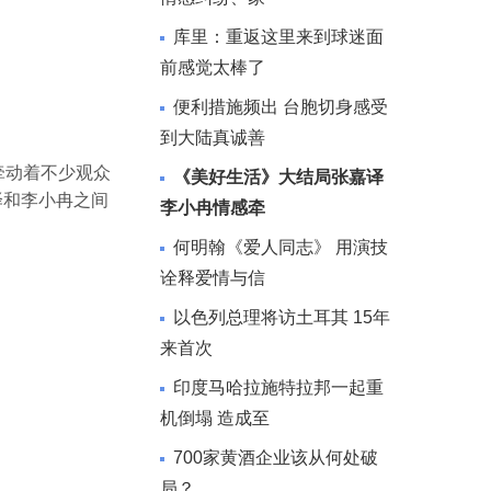
库里：重返这里来到球迷面
前感觉太棒了
便利措施频出 台胞切身感受
到大陆真诚善
牵动着不少观众
《美好生活》大结局张嘉译
译和李小冉之间
李小冉情感牵
何明翰《爱人同志》 用演技
诠释爱情与信
以色列总理将访土耳其 15年
来首次
印度马哈拉施特拉邦一起重
机倒塌 造成至
700家黄酒企业该从何处破
局？